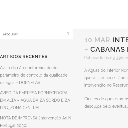
10 MAR
INT
INTERRUPÇÃO PLANEADA DO ABASTECIMENTO DE
– CABANAS 
ARTIGOS RECENTES
Publicado às 09:39h
e
Aviso de não conformidade de
A Águas do Interior No
parâmetro de controlo da qualidade
que vai ser necessário
da água – DORNELAS
intervenção no Reservat
AVISO DA EMPRESA FORNECEDORA
Cientes de que estamos
EM ALTA – ÁGUA DA ZA SORDO E ZA
desculpa pelo eventua
PRG_ZONA CENTRAL
NOTA DE IMPRENSA (Intervenção AdIN
Portugal 2030)