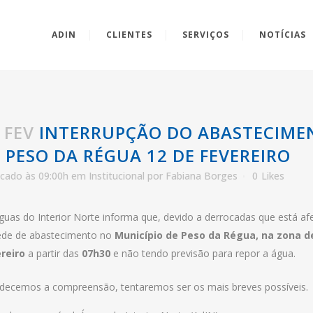
ADIN
CLIENTES
SERVIÇOS
NOTÍCIAS
DE ÁGUA – MUNICÍPIO DE PESO DA RÉGUA 12 D
 FEV
INTERRUPÇÃO DO ABASTECIMEN
 PESO DA RÉGUA 12 DE FEVEREIRO
icado às 09:00h
em
Institucional
por
Fabiana Borges
0
Likes
guas do Interior Norte informa que, devido a derrocadas que está afe
ede de abastecimento no
Município de Peso da Régua, na zona d
reiro
a partir das
07h30
e não tendo previsão para repor a água.
decemos a compreensão, tentaremos ser os mais breves possíveis.