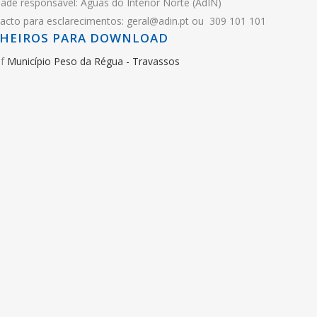
dade responsável: Águas do Interior Norte (AdIN)
acto para esclarecimentos: geral@adin.pt ou 309 101 101
CHEIROS PARA DOWNLOAD
Município Peso da Régua - Travassos