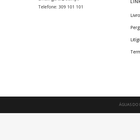
LIN
Telefone: 309 101 101
Livr
Perg
Litíg
Term
ÁGUAS DO I