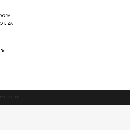
EDORA
O E ZA
ção
BYTER.COM